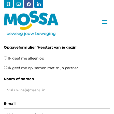
T
O
G
G
L
E
Opgaveformulier 'Herstart van je gezin'
N
A
Ik geef me alleen op
V
I
Ik geef me op, samen met mijn partner
G
A
T
Naam of namen
I
O
N
E-mail