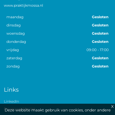
www.praktijkmossa.nl
maandag
Gesloten
dinsdag
Gesloten
woensdag
Gesloten
donderdag
Gesloten
vrijdag
09:00
-
17:00
zaterdag
Gesloten
zondag
Gesloten
Links
LinkedIn
X
Privacyverklaring
Deze website maakt gebruik van cookies, onder andere