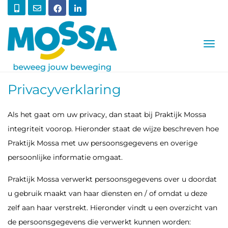
T
O
G
G
L
Privacyverklaring
E
N
A
Als het gaat om uw privacy, dan staat bij Praktijk Mossa
V
I
integriteit voorop. Hieronder staat de wijze beschreven hoe
G
Praktijk Mossa met uw persoonsgegevens en overige
A
T
persoonlijke informatie omgaat.
I
O
Praktijk Mossa verwerkt persoonsgegevens over u doordat
N
u gebruik maakt van haar diensten en / of omdat u deze
zelf aan haar verstrekt. Hieronder vindt u een overzicht van
de persoonsgegevens die verwerkt kunnen worden: