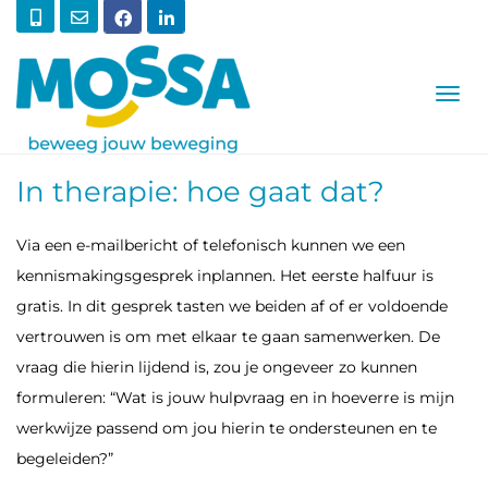
T
O
G
G
L
In therapie: hoe gaat dat?
E
N
A
Via een e-mailbericht of telefonisch kunnen we een
V
I
kennismakingsgesprek inplannen. Het eerste halfuur is
G
gratis. In dit gesprek tasten we beiden af of er voldoende
A
T
vertrouwen is om met elkaar te gaan samenwerken. De
I
vraag die hierin lijdend is, zou je ongeveer zo kunnen
O
N
formuleren: “Wat is jouw hulpvraag en in hoeverre is mijn
werkwijze passend om jou hierin te ondersteunen en te
begeleiden?”