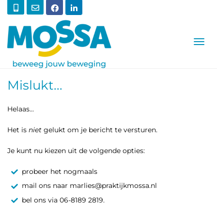
T
O
G
G
L
Mislukt...
E
N
A
Helaas...
V
I
G
Het is
niet
gelukt om je bericht te versturen.
A
T
Je kunt nu kiezen uit de volgende opties:
I
O
probeer het nogmaals
N
mail ons naar
marlies@praktijkmossa.nl
bel ons via 06-8189 2819.